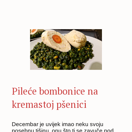
Pileće bombonice na
kremastoj pšenici
Decembar je uvijek imao neku svoju
posebnu tišinu, onu što ti se zavuče pod