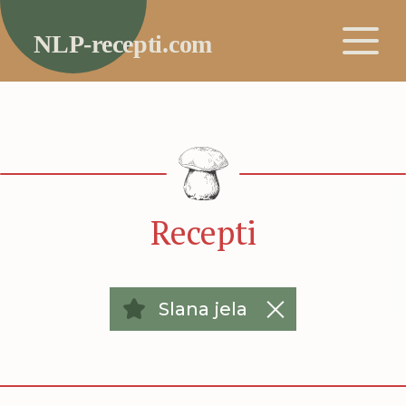
Recepti
Slana jela