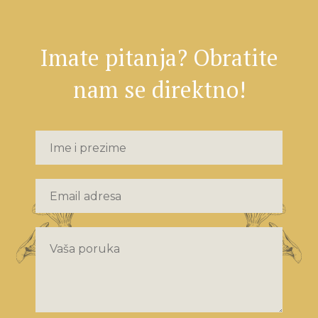
Imate pitanja? Obratite
nam se direktno!