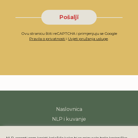
Pošalji
Ovu stranicu štiti reCAPTCHA i primjenjuju se Google
Pravila o privatnosti
i
Uvjeti pružanja usluge
.
Naslovnica
NLP i kuvanje
Recepti
NLP-recepti.com koristi kolačiće kako bi se osiguralo bolje korisničko