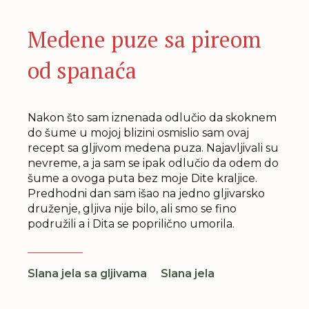
Medene puze sa pireom
od spanaća
Nakon što sam iznenada odlučio da skoknem
do šume u mojoj blizini osmislio sam ovaj
recept sa gljivom medena puza. Najavljivali su
nevreme, a ja sam se ipak odlučio da odem do
šume a ovoga puta bez moje Dite kraljice.
Predhodni dan sam išao na jedno gljivarsko
druženje, gljiva nije bilo, ali smo se fino
podružili a i Dita se poprilično umorila.
Slana jela sa gljivama
Slana jela