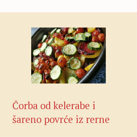
Čorba od kelerabe i
šareno povrće iz rerne