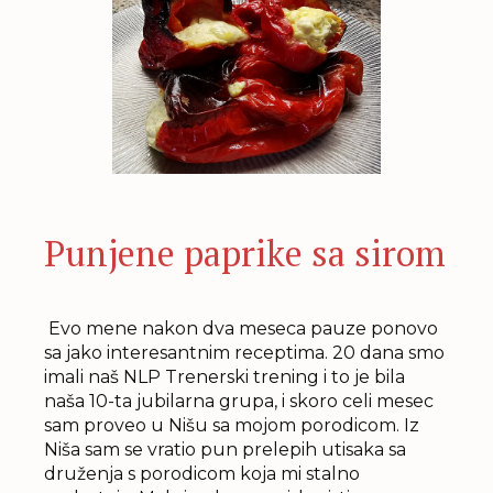
Punjene paprike sa sirom
Evo mene nakon dva meseca pauze ponovo
sa jako interesantnim receptima. 20 dana smo
imali naš NLP Trenerski trening i to je bila
naša 10-ta jubilarna grupa, i skoro celi mesec
sam proveo u Nišu sa mojom porodicom. Iz
Niša sam se vratio pun prelepih utisaka sa
druženja s porodicom koja mi stalno