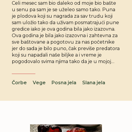
Celi mesec sam bio daleko od moje bio bašte
u senu pa sam je se uželeo samo tako. Puna
je plodova koji su nagrada za sav trudu koji
sam uložio tako da uživam posmatrajući pune
gredice iako je ova godina bila jako izazovna.
Ova godina je bila jako izazovna i zahtevna za
sve baštovane a pogotovu za nas početnike
jer do sada je bilo puno, čak previše predatora
koji su napadali naše biljke a i vreme je
pogodovalo svima njima tako da je u mojoj
bašti manje povrća od očekivanog. Manje jer
svoje povrće ne tretiramo nikakvom hemijom
radi zaštite već isključivo sami pravimo
Čorbe
Vege
Posna jela
Slana jela
preparate od biljaka tako da imamo priliku
pojesti zdravu hranu.