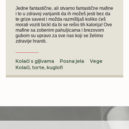
Jedne fantastične, ali stvarno fantastične mafine
i to u zdravoj varijaniti da ih možeš jesti bez da
te grize savest i možda razmišljaš koliko ćeš
morati voziti bickl da bi se rešio tih kalorija! Ove
mafine sa zobenim pahuljicama i brezovom
gubom su upravo za sve nas koji se želimo
zdravije hraniti.
Kolači s gljivama
Posna jela
Vege
Kolači, torte, kuglofi