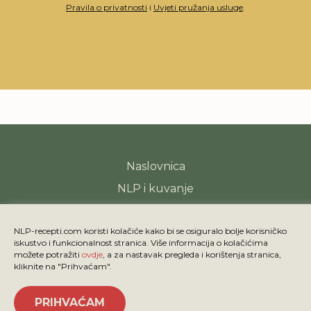
Pravila o privatnosti
i
Uvjeti pružanja usluge
.
Naslovnica
NLP i kuvanje
Recepti
NLP-recepti.com koristi kolačiće kako bi se osiguralo bolje korisničko
iskustvo i funkcionalnost stranica. Više informacija o kolačićima
možete potražiti
ovdje
, a za nastavak pregleda i korištenja stranica,
Kolačići
kliknite na "Prihvaćam".
© NLP-recepti.com | Dizajn
studioFOTAK
| Developed by
PRIHVAĆAM