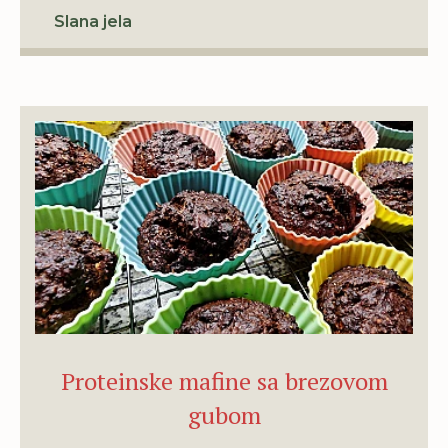
u svom životu."
Slana jela
I zato, da ne dužim više slijedi recept.
Možda će i tebi, usput, otvoriti neku
malu zimsku inspiraciju, baš poput
onog kelja jutros, dok su patke
trčkarale oko mene kao da najavljuju
dobar dan.
Proteinske mafine sa brezovom
gubom