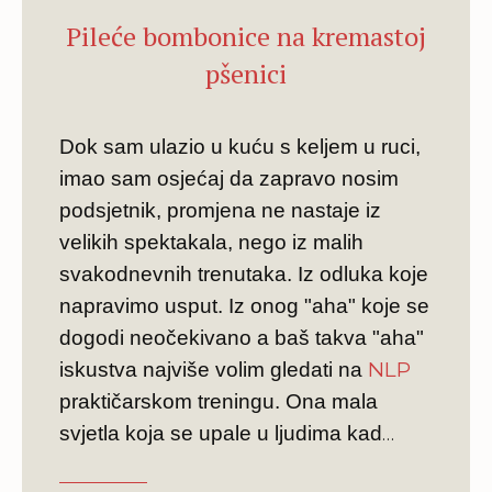
Pileće bombonice na kremastoj
pšenici
Dok sam ulazio u kuću s keljem u ruci,
imao sam osjećaj da zapravo nosim
podsjetnik, promjena ne nastaje iz
velikih spektakala, nego iz malih
svakodnevnih trenutaka. Iz odluka koje
napravimo usput. Iz onog "aha" koje se
dogodi neočekivano a baš takva "aha"
NLP
iskustva najviše volim gledati na
praktičarskom treningu. Ona mala
svjetla koja se upale u ljudima kad
shvate: "Pa ovo mogu odmah primijeniti