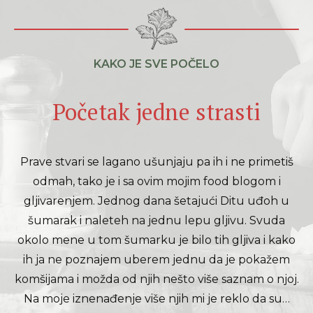
KAKO JE SVE POČELO
Početak jedne strasti
Prave stvari se lagano ušunjaju pa ih i ne primetiš
odmah, tako je i sa ovim mojim food blogom i
gljivarenjem. Jednog dana šetajući Ditu uđoh u
šumarak i naleteh na jednu lepu gljivu. Svuda
okolo mene u tom šumarku je bilo tih gljiva i kako
ih ja ne poznajem uberem jednu da je pokažem
komšijama i možda od njih nešto više saznam o njoj.
Na moje iznenađenje više njih mi je reklo da su…